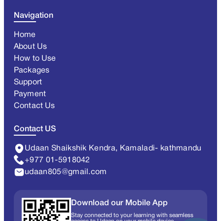
Navigation
Home
About Us
How to Use
Packages
Support
Payment
Contact Us
Contact US
Udaan Shaikshik Kendra, Kamaladi- kathmandu
+977 01-5918042
udaan805@gmail.com
Download our Mobile App
Stay connected to your learning with seamless