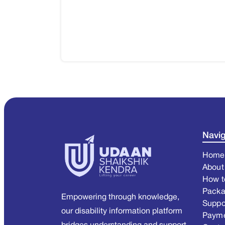
Navig
Home
About
How t
Pack
Empowering through knowledge,
Suppo
our disability information platform
Paym