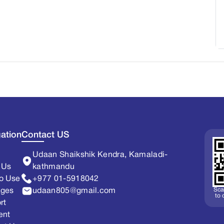
ation
Contact US
Udaan Shaikshik Kendra, Kamaladi-
 Us
kathmandu
o Use
+977 01-5918042
Sca
ages
udaan805@gmail.com
to
rt
ent