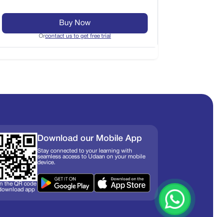
Buy Now
Or
contact us to get free trial
Download our Mobile App
Stay connected to your learning with
seamless access to Udaan on your mobile
device.
n the QR code
 download app