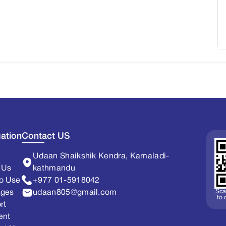
ation
Contact US
Udaan Shaikshik Kendra, Kamaladi-
 Us
kathmandu
o Use
+977 01-5918042
Sca
ages
udaan805@gmail.com
to
rt
ent