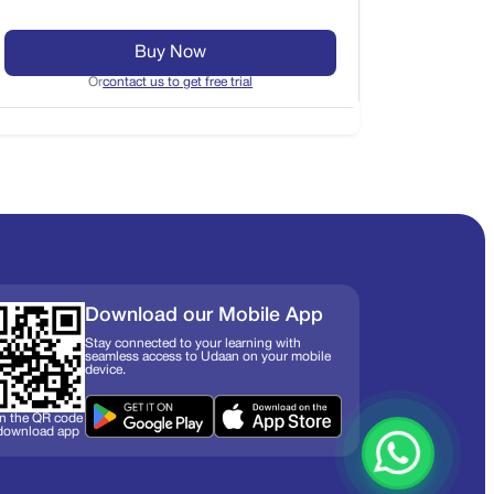
Buy Now
Or
contact us to get free trial
Download our Mobile App
Stay connected to your learning with
seamless access to Udaan on your mobile
device.
n the QR code
 download app