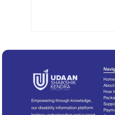
Navig
Home
About
How t
Pack
Empowering through knowledge,
Suppo
our disability information platform
Paym