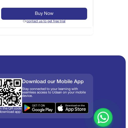
Buy Now
Or
contact us to get free trial
Download our Mobile App
Stay connected to your learning with
seamless access to Udaan on your mobile
device.
n the QR code
 download app