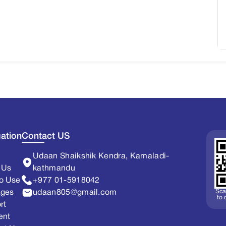
ation
Contact US
Udaan Shaikshik Kendra, Kamaladi-
 Us
kathmandu
o Use
+977 01-5918042
Sca
ages
udaan805@gmail.com
to
rt
ent