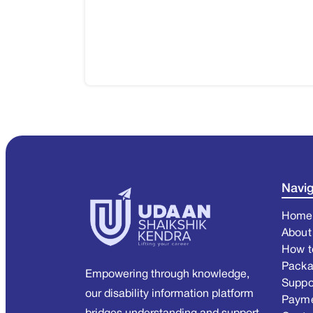
Navig
Home
About
How t
Pack
Empowering through knowledge,
Suppo
our disability information platform
Paym